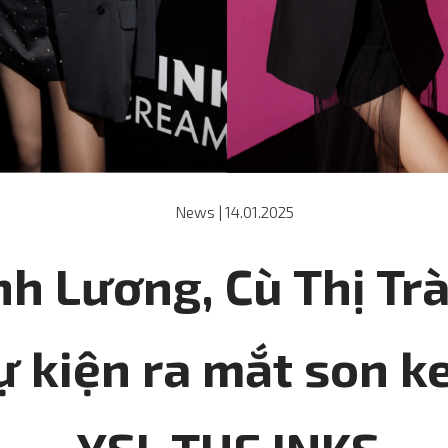
News
|
14.01.2025
h Lương, Cù Thị Tr
sự kiện ra mắt son 