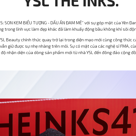
YSL THE INKS.
NKS: SON KEM BIỂU TƯỢNG - DẤU ẤN ĐAM MÊ” với sự góp mặt của Yên Đan
ng trong lĩnh vực làm đẹp khác đã làm khuấy động bầu không khí sôi độ
SL Beauty chính thức quay trở lại trong diện mạo mới cùng công thức cải
vẫn giữ được sự nhẹ nhàng trên môi. Sự có mặt của các nghệ sĩ FMA, c
g độ nhận diện của dòng sản phẩm mới từ nhà YSL đến đông đảo cộng đồ