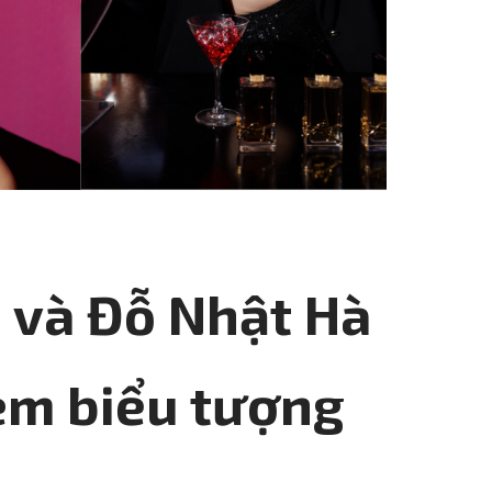
à và Đỗ Nhật Hà
kem biểu tượng