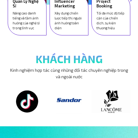
Quản Lý Nghệ
Influencer
Project
Sĩ
Marketing
Booking
Nâng cao danh
Xây dựng chiến
Tối đa mức độ tiếp
tiếng và tầm ảnh
lược tiếp thị người
cận của chiến
hưởng của nghệ sĩ
ảnh hưởng toàn
dịch, sự kiện
trong lĩnh vực
diện
thương hiệu
KHÁCH HÀNG
Kinh nghiệm hợp tác cùng những đối tác chuyên nghiệp trong
và ngoài nước