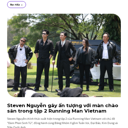
Đọc tiếp →
Steven Nguyễn gây ấn tượng với màn chào
sân trong tập 2 Running Man Vietnam
Steven Nguyễn chính thức xuất hiện trong tập 2 của Running Man Vietnam với chủ đề
"Đàm Phán Sinh Tử", đồng hành cùng Băng Nhóm X gồm Tuấn Voi, Đại Bảo, Kim Dung và
Trần Quốc Anh.