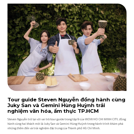
Tour guide Steven Nguyễn đồng hành cùng
Juky San và Gemini Hùng Huỳnh trải
nghiệm văn hóa, ẩm thực TP.HCM
Steven Nguyễn trở lại với vai trò tour guide trong tập 9 của WOW HO CHI MINH CITY, đồng
hành cùng hai khách mời là Juky San và Gemini Hùng Huỳnh trong hành trình khám phá
những điểm đến và trải nghiệm đặc trưng của Thành phố Hồ Chí Minh.