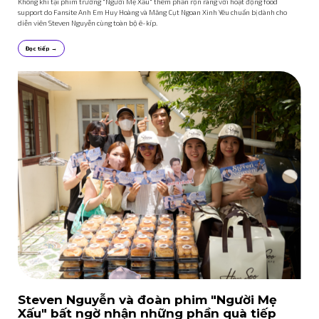
Không khí tại phim trường "Người Mẹ Xấu" thêm phần rộn ràng với hoạt động food
support do Fansite Anh Em Huy Hoàng và Măng Cụt Ngoan Xinh Yêu chuẩn bị dành cho
diễn viên Steven Nguyễn cùng toàn bộ ê-kíp.
Đọc tiếp →
Steven Nguyễn và đoàn phim "Người Mẹ
Xấu" bất ngờ nhận những phần quà tiếp