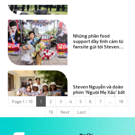
Vietnam
Những phần food
support đầy tình cảm từ
fansite gửi tới Steven
Nguyễn tại phim trường
"Người Mẹ Xấu"
Steven Nguyễn và đoàn
phim "Người Mẹ Xấu" bất
ngờ nhận những phần
Page 1 / 19
1
2
3
4
5
6
7
...
18
quà tiếp sức từ người
hâm mộ
19
Next
Last