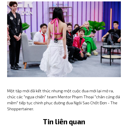
phim điện ảnh "Nghỉ Hè
Sợ Nghỉ Hưu"
Steven Nguyễn cùng
đồng đội chinh phục thử
thách "Lò Đào Tạo Thủ
Lĩnh" của Running Man
Vietnam
Đỗ Nhật Hoàng, Luna và
Chu Nhã Mi hội ngộ tại sự
kiện SK-II x POP MART -
"Free to Bare Your Love"
Tour guide Steven
Nguyễn đồng hành cùng
Juky San và Gemini Hùng
Huỳnh trải nghiệm văn
Một tập mới đã kết thúc nhưng một cuộc đua mới lại mở ra,
hóa, ẩm thực TP.HCM
chúc các "ngựa chiến" team Mentor Phạm Thoại "chân cứng đá
mềm" tiếp tục chinh phục đường đua Ngôi Sao Chốt Đơn - The
Shoppertainer.
Steven Nguyễn gây ấn
tượng với màn chào sân
Tin liên quan
trong tập 2 Running Man