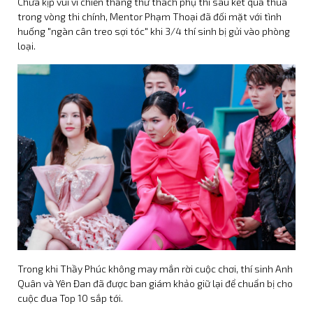
Chưa kịp vui vì chiến thắng thử thách phụ thì sau kết quả thua
trong vòng thi chính, Mentor Phạm Thoại đã đối mặt với tình
huống "ngàn cân treo sợi tóc" khi 3/4 thí sinh bị gửi vào phòng
loại.
Đỗ Nhật Hoàng và Đình
Khang đồng hành cùng
"Mưa Đỏ" tại Tuần phim kỷ
niệm 79 năm Ngày
Thương binh - Liệt sĩ
Cộng đồng người hâm
mộ gửi foodtruck tiếp
sức Đỗ Nhật Hoàng ngày
khai máy dự án Yêu Sai
Trong khi Thầy Phúc không may mắn rời cuộc chơi, thí sinh Anh
Yêu Lại!
Quân và Yên Đan đã được ban giám khảo giữ lại để chuẩn bị cho
Xuân Phúc giới thiệu vai
cuộc đua Top 10 sắp tới.
diễn mới tại showcase