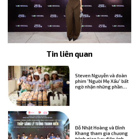
Những phần food
support đầy tình cảm từ
fansite gửi tới Steven
Nguyễn tại phim trường
"Người Mẹ Xấu"
Tin liên quan
Steven Nguyễn và đoàn
phim "Người Mẹ Xấu" bất
ngờ nhận những phần
quà tiếp sức từ người
hâm mộ
Đỗ Nhật Hoàng và Đình
Khang tham gia chương
trình giao lưu điện ảnh