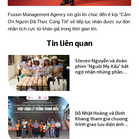
Những phần food
support đầy tình cảm từ
Fusion Management Agency xin gửi lời chúc đến ê kíp “Cảm 
fansite gửi tới Steven
Ơn Người Đã Thức Cùng Tôi” sẽ tiếp tục nhận được sự đón 
Nguyễn tại phim trường
nhận tích cực từ khán giả trong thời gian tới.
"Người Mẹ Xấu"
Tin liên quan
Steven Nguyễn và đoàn
phim "Người Mẹ Xấu" bất
ngờ nhận những phần
quà tiếp sức từ người
hâm mộ
Đỗ Nhật Hoàng và Đình
Khang tham gia chương
trình giao lưu điện ảnh
cách mạng cùng "Mưa
Đỏ"