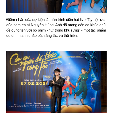
Xuân Phúc giới thiệu vai
diễn mới tại showcase
phim điện ảnh "Nghỉ Hè
Điểm nhấn của sự kiện là màn trình diễn hát live đầy nội lực 
Sợ Nghỉ Hưu"
của nam ca sĩ Nguyễn Hùng. Anh đã mang đến ca khúc chủ 
Đỗ Nhật Hoàng tham gia
đề cùng tên với bộ phim - "Ở trong khu rừng" - một tác phẩm 
dự án điện ảnh mới: Yêu
do chính anh chắp bút sáng tác và thể hiện.
Sai Yêu Lại!
WELCOME ON BOARD |
LUNA HẰNG TRỊNH
Tour guide Steven
Nguyễn đồng hành cùng
Juky San và Gemini Hùng
Huỳnh trải nghiệm văn
hóa, ẩm thực TP.HCM
Steven Nguyễn gây ấn
tượng với màn chào sân
trong tập 2 Running Man
Vietnam