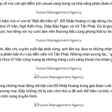
ép vế mà còn ghi điểm bởi visual sáng bừng và khả năng phán đoán 
 hâm mộ ví von là “Biệt đội trăm tỷ”, Đỗ Nhật Hoàng có dịp đứng chu
a Vĩ Văn, Ngô Kiến Huy, Diệp Bảo Ngọc và Võ Tấn Phát. Dù là gươn
c hút riêng với nụ cười làm nên thương hiệu cùng phong thái tự tin,
, đàn chị, xuyên suốt tập phát sóng, anh liên tục đưa ra những nhận đ
ra phiên bản A.I của diễn viên Võ Tấn Phát. Những màn tương tác, 
à Hứa Vĩ Văn cũng mang lại những tràng cười sảng khoái cho khán g
trong những hoạt động nổi bật của Đỗ Nhật Hoàng trong giai đoạn cuối
ơng mại. Đây không chỉ là sân chơi thú vị để anh thể hiện cá tính, mà
 trên sóng truyền hình.