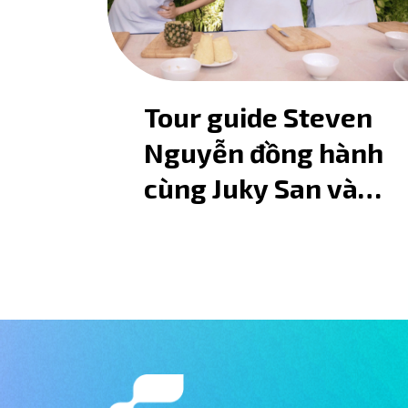
Tour guide Steven
Nguyễn đồng hành
cùng Juky San và
Gemini Hùng
Huỳnh trải nghiệm
văn hóa, ẩm thực
TP.HCM