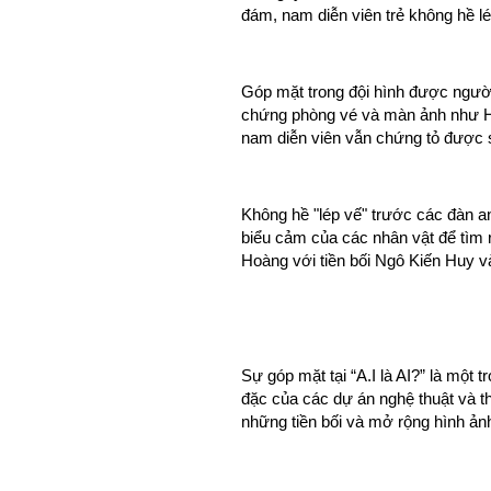
đám, nam diễn viên trẻ không hề l
Góp mặt trong đội hình được người
chứng phòng vé và màn ảnh như Hứ
nam diễn viên vẫn chứng tỏ được sứ
Không hề "lép vế" trước các đàn anh
biểu cảm của các nhân vật để tìm 
Hoàng với tiền bối Ngô Kiến Huy v
Sự góp mặt tại “A.I là AI?” là một 
đặc của các dự án nghệ thuật và thư
những tiền bối và mở rộng hình ảnh