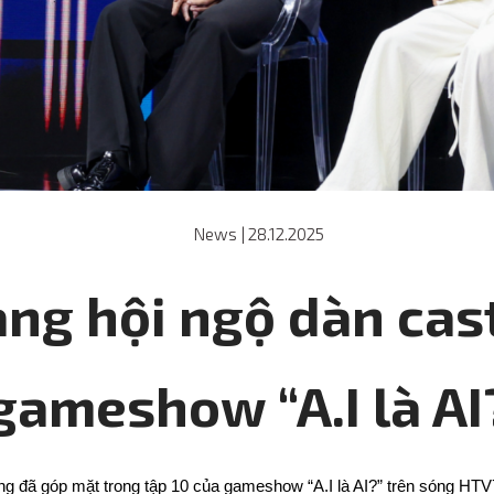
News
|
28.12.2025
ng hội ngộ dàn cast 
gameshow “A.I là AI
g đã góp mặt trong tập 10 của gameshow “A.I là AI?” trên sóng HTV7.