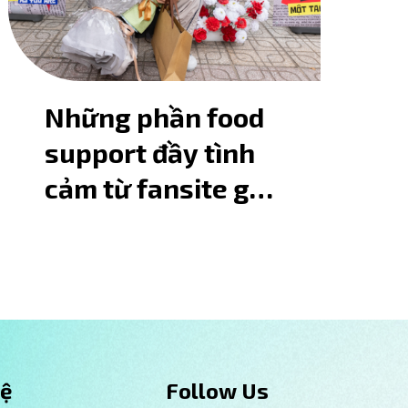
Những phần food
support đầy tình
cảm từ fansite gửi
tới Steven Nguyễn
tại phim trường
"Người Mẹ Xấu"
Hệ
Follow Us