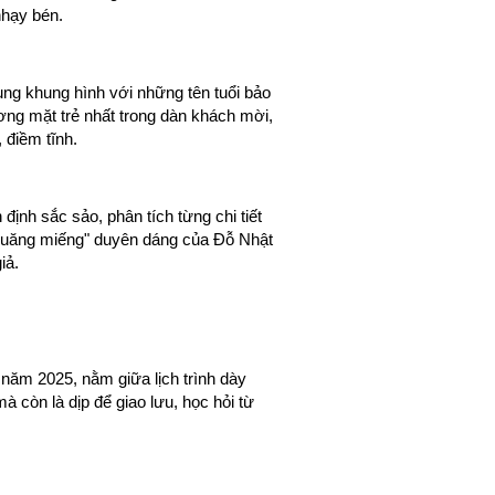
nhạy bén.
ng khung hình với những tên tuổi bảo 
g mặt trẻ nhất trong dàn khách mời, 
 điềm tĩnh.
ịnh sắc sảo, phân tích từng chi tiết 
"quăng miếng" duyên dáng của Đỗ Nhật 
iả.
 năm 2025, nằm giữa lịch trình dày 
 còn là dịp để giao lưu, học hỏi từ 