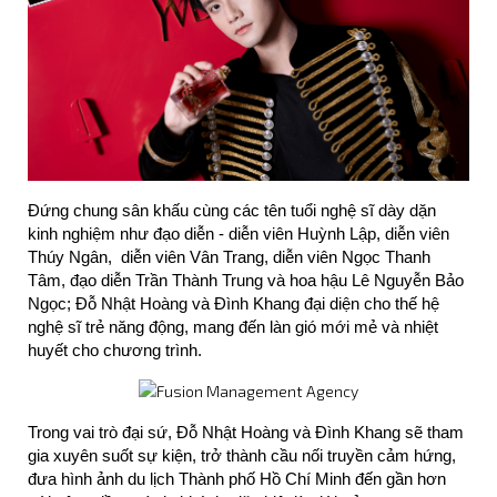
Xuân Phúc giới thiệu vai
diễn mới tại showcase
phim điện ảnh "Nghỉ Hè
Sợ Nghỉ Hưu"
Đỗ Nhật Hoàng tham gia
dự án điện ảnh mới: Yêu
Sai Yêu Lại!
Đứng chung sân khấu cùng các tên tuổi nghệ sĩ dày dặn 
WELCOME ON BOARD |
kinh nghiệm như đạo diễn - diễn viên Huỳnh Lập, diễn viên 
LUNA HẰNG TRỊNH
Thúy Ngân,  diễn viên Vân Trang, diễn viên Ngọc Thanh 
Tâm, đạo diễn Trần Thành Trung và hoa hậu Lê Nguyễn Bảo 
Tour guide Steven
Ngọc; Đỗ Nhật Hoàng và Đình Khang đại diện cho thế hệ 
Nguyễn đồng hành cùng
nghệ sĩ trẻ năng động, mang đến làn gió mới mẻ và nhiệt 
Juky San và Gemini Hùng
huyết cho chương trình.
Huỳnh trải nghiệm văn
hóa, ẩm thực TP.HCM
Steven Nguyễn gây ấn
tượng với màn chào sân
Trong vai trò đại sứ, Đỗ Nhật Hoàng và Đình Khang sẽ tham 
trong tập 2 Running Man
gia xuyên suốt sự kiện, trở thành cầu nối truyền cảm hứng, 
Vietnam
đưa hình ảnh du lịch Thành phố Hồ Chí Minh đến gần hơn 