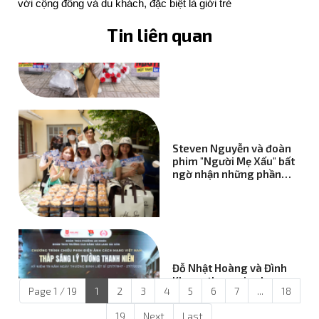
với cộng đồng và du khách, đặc biệt là giới trẻ
Những phần food
Tin liên quan
support đầy tình cảm từ
fansite gửi tới Steven
Nguyễn tại phim trường
"Người Mẹ Xấu"
Steven Nguyễn và đoàn
phim "Người Mẹ Xấu" bất
ngờ nhận những phần
quà tiếp sức từ người
hâm mộ
Đỗ Nhật Hoàng và Đình
Khang tham gia chương
Page 1 / 19
1
2
3
4
5
6
7
...
18
trình giao lưu điện ảnh
cách mạng cùng "Mưa
19
Next
Last
Đỏ"