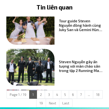
Tin liên quan
Tour guide Steven
Nguyễn đồng hành cùng
Juky San và Gemini Hùng
Huỳnh trải nghiệm văn
hóa, ẩm thực TP.HCM
Steven Nguyễn gây ấn
tượng với màn chào sân
trong tập 2 Running Man
Vietnam
Page 1 / 19
1
2
3
4
5
6
7
...
18
Những phần food
support đầy tình cảm từ
19
Next
Last
fansite gửi tới Steven