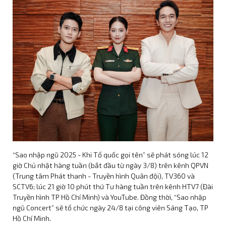
Thương binh - Liệt sĩ
Cộng đồng người hâm
mộ gửi foodtruck tiếp
sức Đỗ Nhật Hoàng ngày
khai máy dự án Yêu Sai
Yêu Lại!
Xuân Phúc giới thiệu vai
diễn mới tại showcase
phim điện ảnh "Nghỉ Hè
Sợ Nghỉ Hưu"
Steven Nguyễn cùng
đồng đội chinh phục thử
thách "Lò Đào Tạo Thủ
Lĩnh" của Running Man
Vietnam
“Sao nhập ngũ 2025 - Khi Tổ quốc gọi tên” sẽ phát sóng lúc 12
giờ Chủ nhật hàng tuần (bắt đầu từ ngày 3/8) trên kênh QPVN
Đỗ Nhật Hoàng, Luna và
(Trung tâm Phát thanh - Truyền hình Quân đội), TV360 và
Chu Nhã Mi hội ngộ tại sự
SCTV6; lúc 21 giờ 10 phút thứ Tư hàng tuần trên kênh HTV7 (Đài
kiện SK-II x POP MART -
Truyền hình TP Hồ Chí Minh) và YouTube. Đồng thời, “Sao nhập
"Free to Bare Your Love"
ngũ Concert” sẽ tổ chức ngày 24/8 tại công viên Sáng Tạo, TP
Hồ Chí Minh.