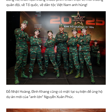
quân đội, về Tổ quốc, về dân tộc Việt Nam anh hùng!
Đỗ Nhật Hoàng, Đình Khang cũng có mặt tại sự kiện để ủng hộ
Đỗ Nhật Hoàng và Đình
dự án mới của "anh lớn" Nguyễn Xuân Phúc.
Khang đồng hành cùng
"Mưa Đỏ" tại Tuần phim kỷ
niệm 79 năm Ngày